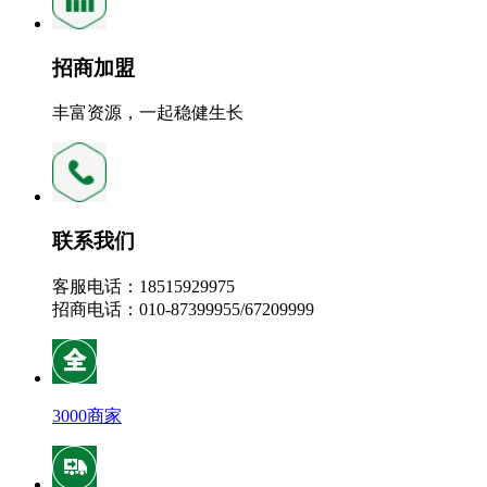
招商加盟
丰富资源，一起稳健生长
联系我们
客服电话：18515929975
招商电话：010-87399955/67209999
3000商家