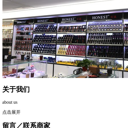
关于我们
about us
点击展开
留言／联系商家