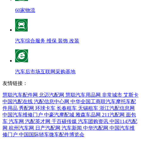
60家物流
汽车综合服务 维保 装饰 改装
汽车后市场互联网采购基地
友情链接：
慧聪汽车配件网
北迈汽配网
慧聪汽车用品网
非常城市
艾斯卡
中国汽配在线
汽配信息中心网
中华全国工商联汽车摩托车配
件用品
秀配网
环球卡车
长春租车
无锡租车
浙江汽配信息网
中国汽车维修门户
中豪汽摩配城
雅森车品网
211汽配网
面包
车
汽车网
汽配英才网
千百硕传媒
汽车团购资讯
中国114汽配
网
杭州汽车网
日产汽配网
汽车新闻
中华汽配网
中国汽车维
修门户
中国国际轿车微车配件博览会