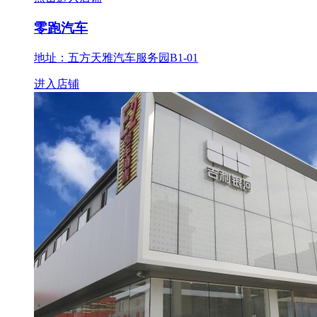
零跑汽车
地址：五方天雅汽车服务园B1-01
进入店铺