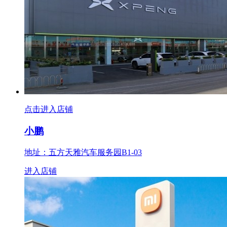
点击进入店铺
小鹏
地址：五方天雅汽车服务园B1-03
进入店铺