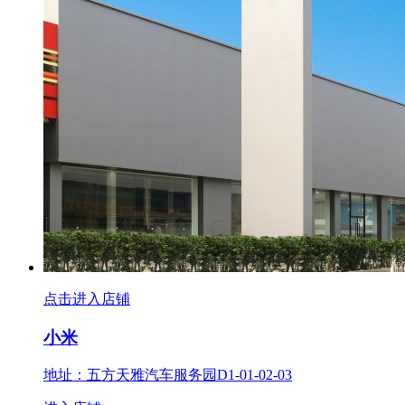
点击进入店铺
小米
地址：五方天雅汽车服务园D1-01-02-03