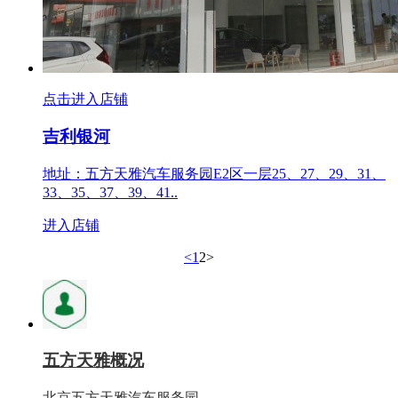
点击进入店铺
吉利银河​
地址：五方天雅汽车服务园E2区一层25、27、29、31、
33、35、37、39、41..
进入店铺
<
1
2
>
五方天雅概况
北京五方天雅汽车服务园