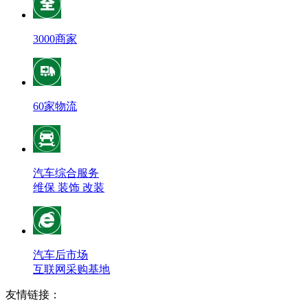
3000商家
60家物流
汽车综合服务
维保 装饰 改装
汽车后市场
互联网采购基地
友情链接：