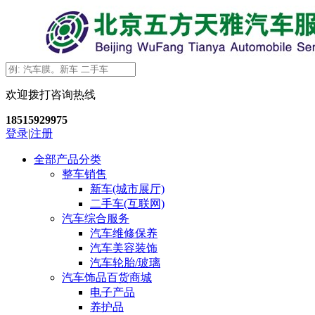
欢迎拨打咨询热线
18515929975
登录
|
注册
全部产品分类
整车销售
新车(城市展厅)
二手车(互联网)
汽车综合服务
汽车维修保养
汽车美容装饰
汽车轮胎/玻璃
汽车饰品百货商城
电子产品
养护品