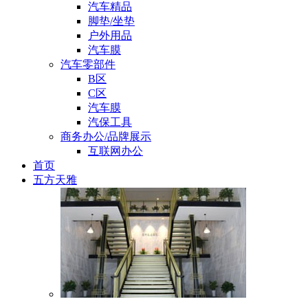
汽车精品
脚垫/坐垫
户外用品
汽车膜
汽车零部件
B区
C区
汽车膜
汽保工具
商务办公/品牌展示
互联网办公
首页
五方天雅